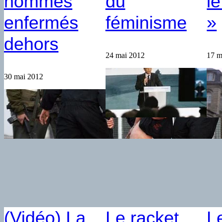
hommes
du
l
enfermés
féminisme
»
dehors
24 mai 2012
17 m
30 mai 2012
(Vidéo) La
Le racket
L