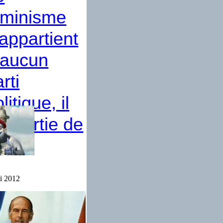
éminisme
’appartient
 aucun
rti
litique, il
it partie de
ous
i 2012