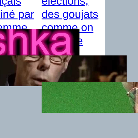
çais
élections,
iné par
des goujats
femme
comme on
les aime
12
(RP 32)
10 mai 2012