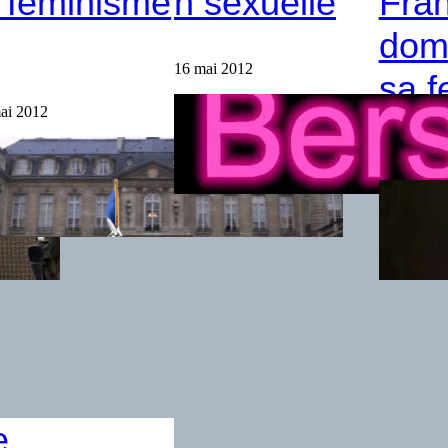
e féminisme
n sexuelle
Fran
dom
16 mai 2012
sa 
ai 2012
16 mai 20
e