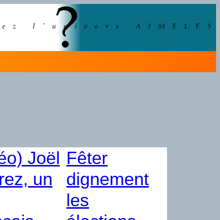
éo) Joël
Fêter
rez, un
dignement
les