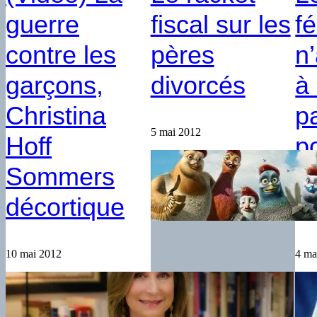
guerre
fiscal sur les
f
contre les
pères
n
garçons,
divorcés
à
Christina
pa
5 mai 2012
Hoff
po
Sommers
fa
décortique
t
10 mai 2012
4 ma