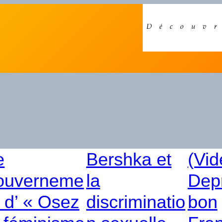
e
Bershka et
(Vid
ouverneme
la
Dep
t d’ « Osez
discriminatio
bon