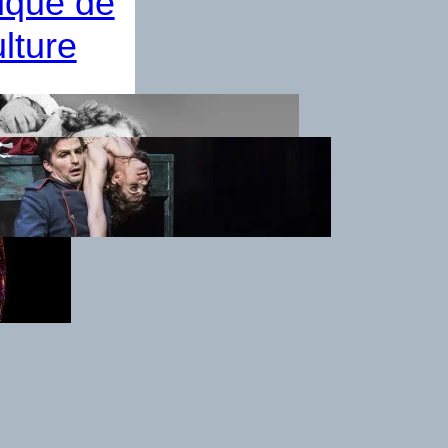
tique de
ulture
2018