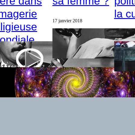
ère dans
sa femme ?
poli
’imagerie
la c
17 janvier 2018
eligieuse
5 janvier 
ondiale
anvier 2018