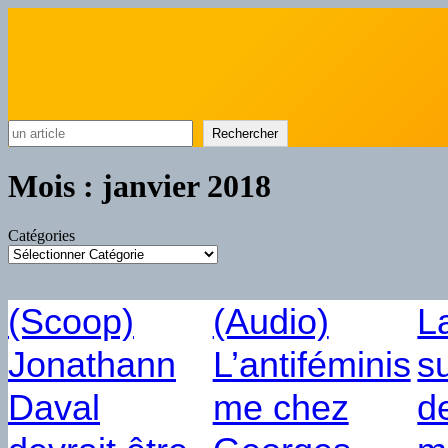
Rechercher
Rechercher
Mois :
janvier 2018
Catégories
(Scoop)
(Audio)
L
Jonathann
L’antiféminis
s
Daval
me chez
d