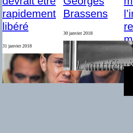
devrait être
Georges
m
rapidement
Brassens
l
libéré
r
30 janvier 2018
m
31 janvier 2018
22 j