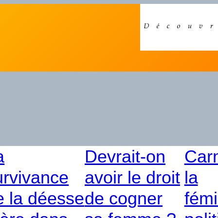
a
Devrait-on
Car
urvivance
avoir le droit
la
e la déesse
de cogner
fémi