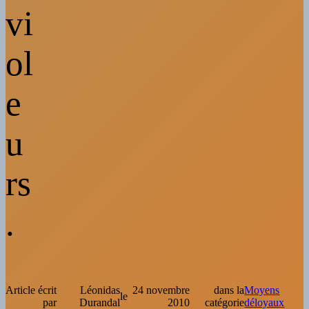
vi
ol
e
u
rs
.
Article écrit
Léonidas
24 novembre
dans la
Moyens
le
par
Durandal
2010
catégorie
déloyaux