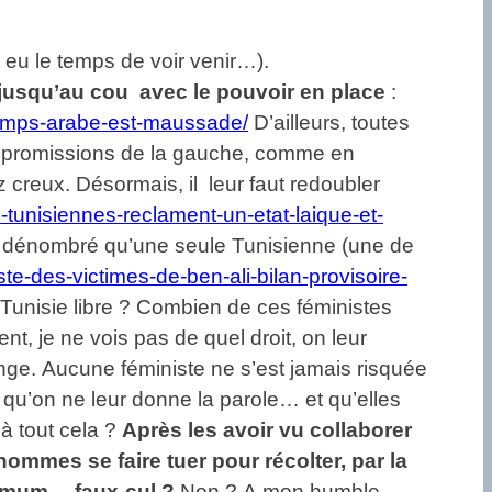
t eu le temps de voir venir…).
 jusqu’au cou avec le pouvoir en place
:
intemps-arabe-est-maussade/
D’ailleurs, toutes
compromissions de la gauche, comme en
 creux. Désormais, il leur faut redoubler
-tunisiennes-reclament-un-etat-laique-et-
n’a dénombré qu’une seule Tunisienne (une de
iste-des-victimes-de-ben-ali-bilan-provisoire-
e Tunisie libre ? Combien de ces féministes
t, je ne vois pas de quel droit, on leur
ange. Aucune féministe ne s’est jamais risquée
 qu’on ne leur donne la parole… et qu’elles
à tout cela ?
Après les avoir vu collaborer
 hommes se faire tuer pour récolter, par la
inimum… faux-cul ?
Non ? A mon humble