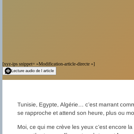
[xyz-ips snippet= »Modification-article-directe »]
Lecture audio de l article
Tunisie, Egypte, Algérie… c’est marrant comm
se rapproche et attend son heure, plus ou mo
Moi, ce qui me crève les yeux c’est encore la