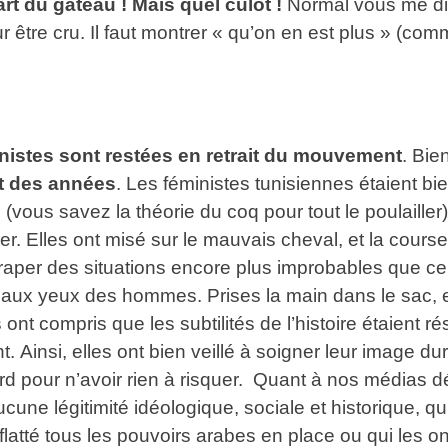
rt du gâteau ! Mais quel culot !
Normal vous me dire
our être cru. Il faut montrer « qu’on en est plus » (co
inistes sont restées en retrait du mouvement
. Bie
nt des années
. Les féministes tunisiennes étaient bi
(vous savez la théorie du coq pour tout le poulailler),
per. Elles ont misé sur le mauvais cheval, et la cou
traper des situations encore plus improbables que cell
 aux yeux des hommes. Prises la main dans le sac, el
nt compris que les subtilités de l’histoire étaient ré
ant. Ainsi, elles ont bien veillé à soigner leur image d
ard pour n’avoir rien à risquer. Quant à nos médias d
ucune légitimité idéologique, sociale et historique, 
 flatté tous les pouvoirs arabes en place ou qui les on