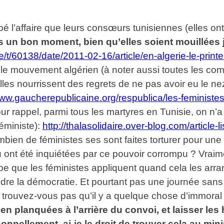
pé l’affaire que leurs consœurs tunisiennes (elles on
s un bon moment, bien qu’elles soient mouillées
cle/t/60138/date/2011-02-16/article/en-algerie-le-pr
r le mouvement algérien (à noter aussi toutes les 
les nourrissent des regrets de ne pas avoir eu le nez
www.gaucherepublicaine.org/respublica/les-feministes
our rappel, parmi tous les martyres en Tunisie, on 
éministe):
http://thalasolidaire.over-blog.com/article-l
ombien de féministes ses sont faites torturer pour un
u ont été inquiétées par ce pouvoir corrompu ? Vraimen
cipe que les féministes appliquent quand cela les arr
endre la démocratie. Et pourtant pas une journée sans
trouvez-vous pas qu’il y a quelque chose d’immoral 
en planquées à l’arrière du convoi, et laisser les
sonnellement, ai-je le droit de trouver cela au m