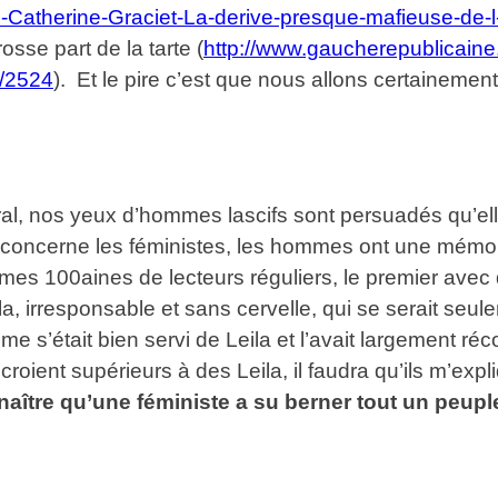
e-Catherine-Graciet-La-derive-presque-mafieuse-de-
se part de la tarte (
http://www.gaucherepublicaine.
s/2524
). Et le pire c’est que nous allons certainement
éral, nos yeux d’hommes lascifs sont persuadés qu’ell
qui concerne les féministes, les hommes ont une mémo
es 100aines de lecteurs réguliers, le premier avec qu
la, irresponsable et sans cervelle, qui se serait seul
e s’était bien servi de Leila et l’avait largement réc
croient supérieurs à des Leila, il faudra qu’ils m’e
connaître qu’une féministe a su berner tout un peup