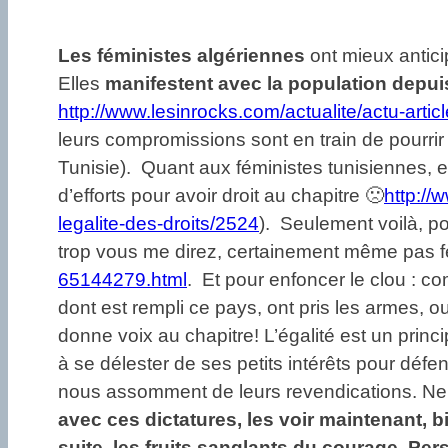
Les féministes algériennes
ont mieux antici
Elles
manifestent avec la population depui
http://www.lesinrocks.com/actualite/actu-arti
leurs compromissions sont en train de pourri
Tunisie). Quant aux féministes tunisiennes, el
d’efforts pour avoir droit au chapitre 🙁
http://
legalite-des-droits/2524
). Seulement voilà, p
trop vous me direz, certainement même pas f
65144279.html
. Et pour enfoncer le clou : c
dont est rempli ce pays, ont pris les armes, o
donne voix au chapitre! L’égalité est un prin
à se délester de ses petits intérêts pour déf
nous assomment de leurs revendications. Ne 
avec ces dictatures, les voir maintenant, bi
suite, les fruits sanglants du courage. Per