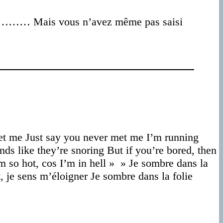
vous……… Mais vous n’avez même pas saisi
get me Just say you never met me I’m running
ds like they’re snoring But if you’re bored, then
m so hot, cos I’m in hell » » Je sombre dans la
t, je sens m’éloigner Je sombre dans la folie