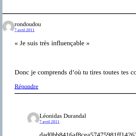
rondoudou
7 avril 2011
« Je suis très influençable »
Donc je comprends d’où tu tires toutes tes c
Répondre
Léonidas Durandal
7 avril 2011
dad0bb8416af8cea57475981ff1426