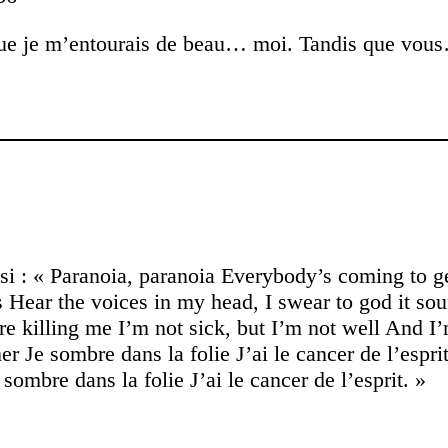
du que je m’entourais de beau… moi. Tandis que 
ssi : « Paranoia, paranoia Everybody’s coming to 
Hear the voices in my head, I swear to god it soun
re killing me I’m not sick, but I’m not well And I’
er Je sombre dans la folie J’ai le cancer de l’espri
ombre dans la folie J’ai le cancer de l’esprit. »