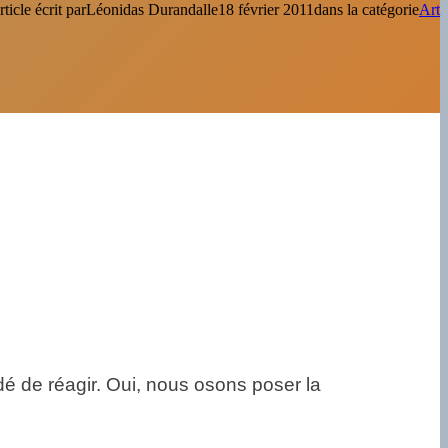
ticle écrit par
Léonidas Durandal
le
18 février 2011
dans la catégorie
Art
de réagir. Oui, nous osons poser la