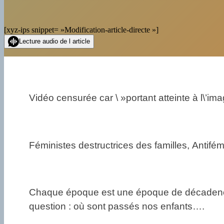
[xyz-ips snippet= »Modification-article-directe »]
Lecture audio de l article
Vidéo censurée car \ »portant atteinte à l\’i
Féministes destructrices des familles, Antifém
Chaque époque est une époque de décadence.
question : où sont passés nos enfants….