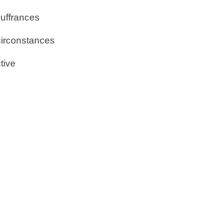
ouffrances
circonstances
tive