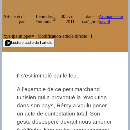
Article écrit
Léonidas
30 avril
dans la
Ambiance au
le
par
Durandal
2011
catégorie
travail
[xyz-ips snippet= »Modification-article-directe »]
Lecture audio de l article
Il s’est immolé par le feu.
A l’exemple de ce petit marchand
tunisien qui a provoqué la révolution
dans son pays, Rémy a voulu poser
un acte de contestation total. Son
geste désespéré devrait nous amener
à réfléchir. Non en fait, nous devrions