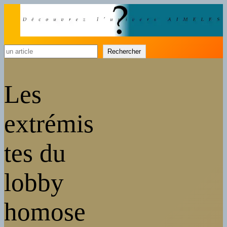
Rechercher
Rechercher
Les
extrémis
tes du
lobby
homose