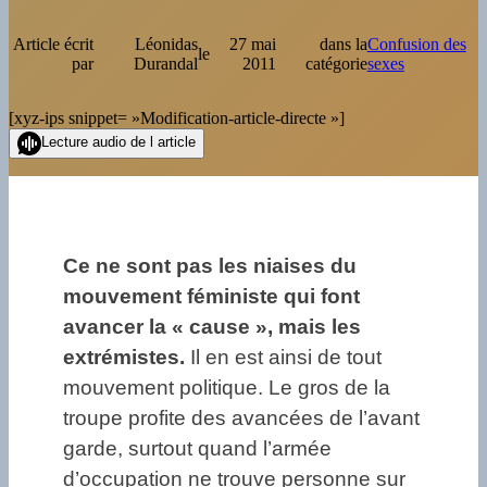
Article écrit
Léonidas
27 mai
dans la
Confusion des
le
par
Durandal
2011
catégorie
sexes
[xyz-ips snippet= »Modification-article-directe »]
Lecture audio de l article
Ce ne sont pas les niaises du
mouvement féministe qui font
avancer la « cause », mais les
extrémistes.
Il en est ainsi de tout
mouvement politique. Le gros de la
troupe profite des avancées de l’avant
garde, surtout quand l’armée
d’occupation ne trouve personne sur