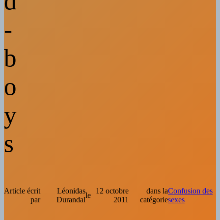
d
-
b
o
y
s
Article écrit
Léonidas
12 octobre
dans la
Confusion des
le
par
Durandal
2011
catégorie
sexes