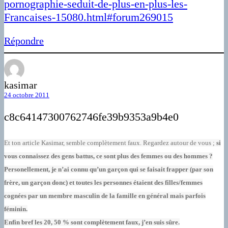
pornographie-seduit-de-plus-en-plus-les-
Francaises-15080.html#forum269015
Répondre
kasimar
24 octobre 2011
c8c64147300762746fe39b9353a9b4e0
Et ton article Kasimar, semble complètement faux. Regardez autour de vous ;
si
vous connaissez des gens battus, ce sont plus des femmes ou des hommes ?
Personellement, je n’ai connu qu’un garçon qui se faisait frapper (par son
frère, un garçon donc) et toutes les personnes étaient des filles/femmes
cognées par un membre masculin de la famille en général mais parfois
féminin.
Enfin bref les 20, 50 % sont complètement faux, j’en suis sûre.