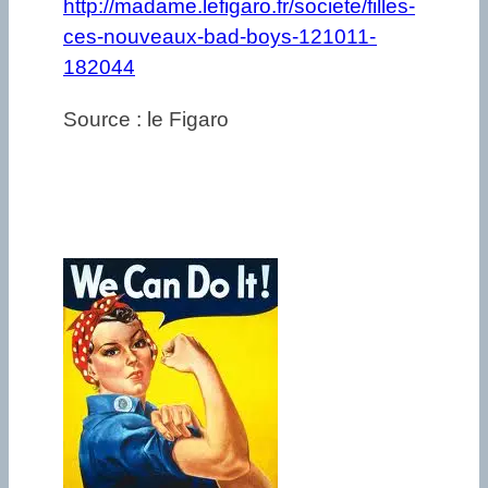
http://madame.lefigaro.fr/societe/filles-
ces-nouveaux-bad-boys-121011-
182044
Source : le Figaro