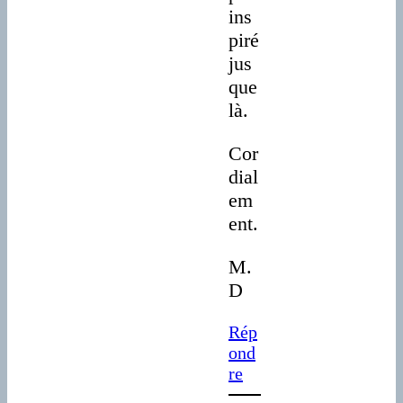
ins
piré
jus
que
là.
Cor
dial
em
ent.
M.
D
Rép
ond
re