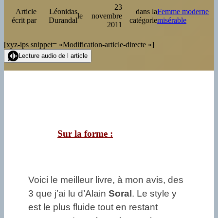
23
Article
Léonidas
dans la
Femme moderne
le
novembre
écrit par
Durandal
catégorie
misérable
2011
[xyz-ips snippet= »Modification-article-directe »]
Lecture audio de l article
Sur la forme :
Voici le meilleur livre, à mon avis, des
3 que j’ai lu d’Alain
Soral
. Le style y
est le plus fluide tout en restant