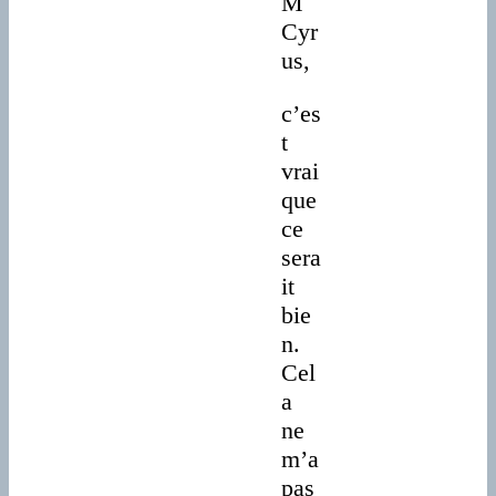
M
Cyr
us,
c’es
t
vrai
que
ce
sera
it
bie
n.
Cel
a
ne
m’a
pas