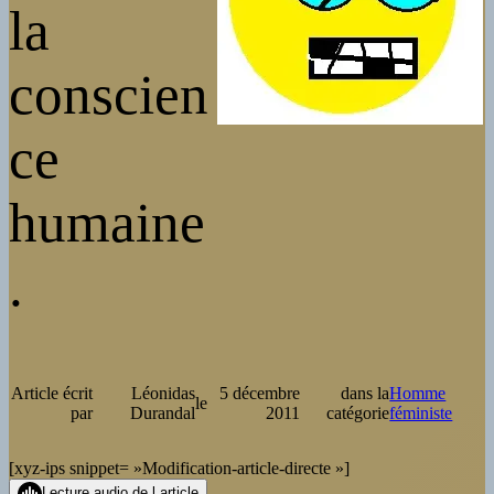
la
conscien
ce
humaine
.
Article écrit
Léonidas
5 décembre
dans la
Homme
le
par
Durandal
2011
catégorie
féministe
[xyz-ips snippet= »Modification-article-directe »]
Lecture audio de l article