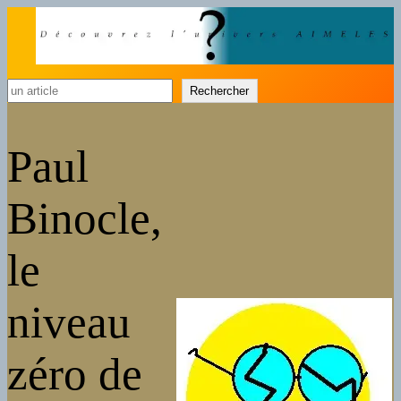
Rechercher
Rechercher
Paul
Binocle,
le
niveau
zéro de