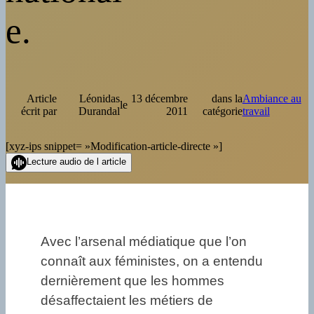
e.
Article
Léonidas
13 décembre
dans la
Ambiance au
le
écrit par
Durandal
2011
catégorie
travail
[xyz-ips snippet= »Modification-article-directe »]
Lecture audio de l article
Avec l’arsenal médiatique que l’on
connaît aux féministes, on a entendu
dernièrement que les hommes
désaffectaient les métiers de