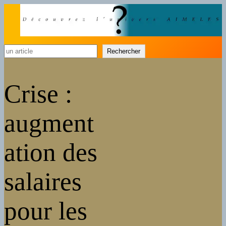
Rechercher
Rechercher
Crise :
augment
ation des
salaires
pour les