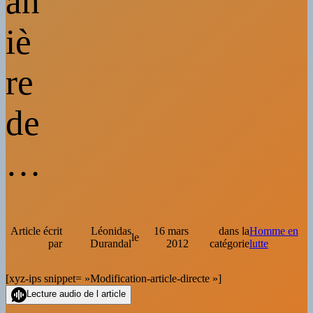
an
iè
re
de
…
Article écrit
Léonidas
16 mars
dans la
Homme en
le
par
Durandal
2012
catégorie
lutte
[xyz-ips snippet= »Modification-article-directe »]
Lecture audio de l article