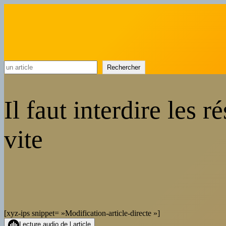
Rechercher
Rechercher
Il faut interdire les 
vite
[xyz-ips snippet= »Modification-article-directe »]
Lecture audio de l article