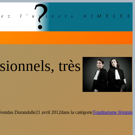
sionnels, très
éonidas Durandal
le
21 avril 2012
dans la catégorie
Totalitarisme féminin