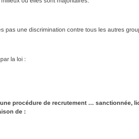
milieux où elles sont majoritaires.
es pas une discrimination contre tous les autres gro
r la loi :
une procédure de recrutement … sanctionnée, lice
aison de :