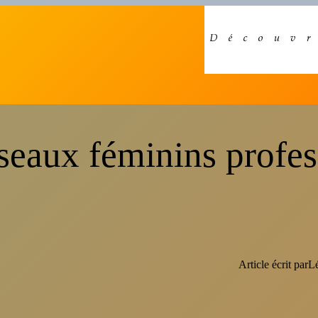
réseaux féminins profes
Article écrit par
L