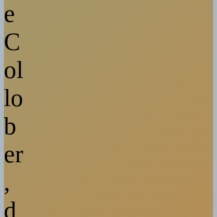
e
C
ol
lo
b
er
,
d