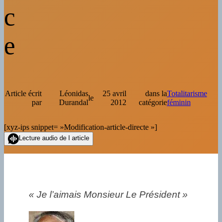
c
e
Article écrit
Léonidas
25 avril
dans la
Totalitarisme
le
par
Durandal
2012
catégorie
féminin
[xyz-ips snippet= »Modification-article-directe »]
Lecture audio de l article
« Je l’aimais Monsieur Le Président »