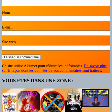
Nom
E-mail
Site web
Ce site utilise Akismet pour réduire les indésirables.
En savoir plus
sur la façon dont les données de vos commentaires sont traitées
.
VOUS ETES DANS UNE ZONE :