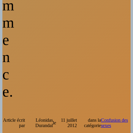
m
m
e
n
c
e.
Article écrit
Léonidas
11 juillet
dans la
Confusion des
le
par
Durandal
2012
catégorie
sexes