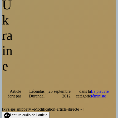
U
k
ra
in
e
Article
Léonidas
25 septembre
dans la
La pieuvre
le
écrit par
Durandal
2012
catégorie
féministe
[xyz-ips snippet= »Modification-article-directe »]
Lecture audio de l article