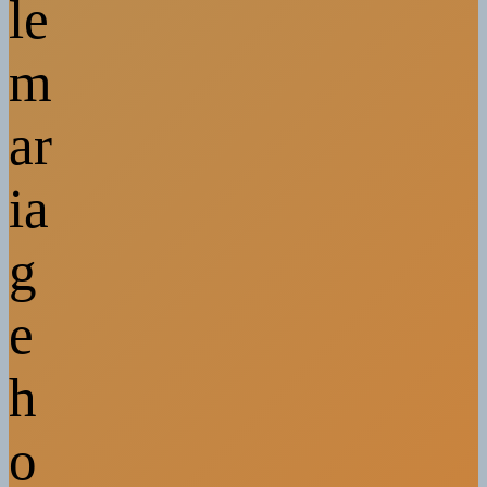
le
m
ar
ia
g
e
h
o