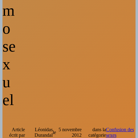
m
o
se
x
u
el
Article
Léonidas
5 novembre
dans la
Confusion des
le
écrit par
Durandal
2012
catégorie
sexes