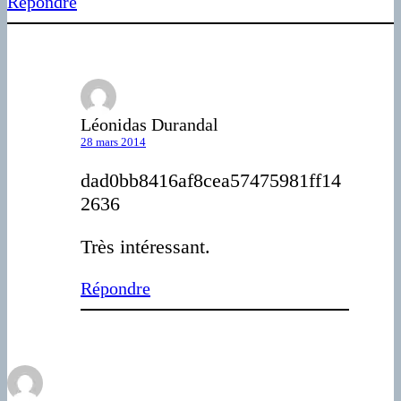
Répondre
Léonidas Durandal
28 mars 2014
dad0bb8416af8cea57475981ff14
2636
Très intéressant.
Répondre