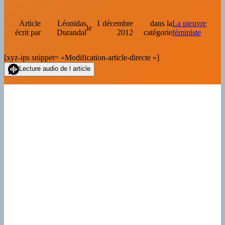
Article
Léonidas
1 décembre
dans la
La pieuvre
le
écrit par
Durandal
2012
catégorie
féministe
[xyz-ips snippet= »Modification-article-directe »]
Lecture audio de l article