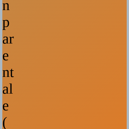
n
p
ar
e
nt
al
e
(