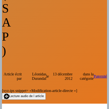
S
A
P
)
Article écrit
Léonidas
13 décembre
dans la
le
Paternité
par
Durandal
2012
catégorie
[xyz-ips snippet= »Modification-article-directe »]
Lecture audio de l article