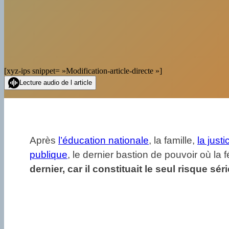
[xyz-ips snippet= »Modification-article-directe »]
Lecture audio de l article
Après
l’éducation nationale
, la famille,
la justi
publique
, le dernier bastion de pouvoir où la 
dernier, car il constituait le seul risque s