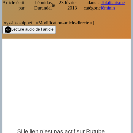
Article écrit
Léonidas
23 février
dans la
Totalitarisme
le
par
Durandal
2013
catégorie
féminin
[xyz-ips snippet= »Modification-article-directe »]
Lecture audio de l article
Si le lien n’est pas actif sur Rutube,