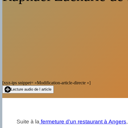
[xyz-ips snippet= »Modification-article-directe »]
Lecture audio de l article
Suite à la
fermeture d’un restaurant à Angers