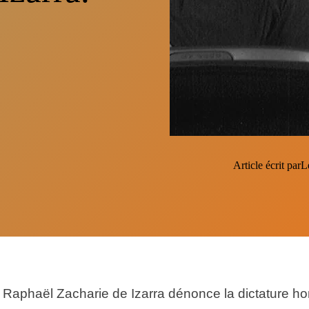
Article écrit par
L
, Raphaël Zacharie de Izarra dénonce la dictature h