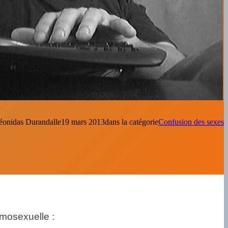
éonidas Durandal
le
19 mars 2013
dans la catégorie
Confusion des sexes
omosexuelle :