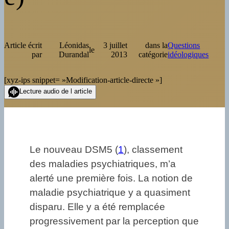
Article écrit
Léonidas
3 juillet
dans la
Questions
le
par
Durandal
2013
catégorie
idéologiques
[xyz-ips snippet= »Modification-article-directe »]
Lecture audio de l article
Le nouveau DSM5 (
1
), classement
des maladies psychiatriques, m’a
alerté une première fois. La notion de
maladie psychiatrique y a quasiment
disparu. Elle y a été remplacée
progressivement par la perception que