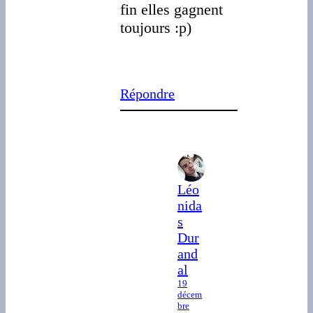
fin elles gagnent
toujours :p)
Répondre
Léo
nida
s
Dur
and
al
19
décem
bre