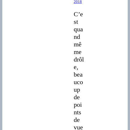
2018
C’e
st
qua
nd
mê
me
drôl
e,
bea
uco
up
de
poi
nts
de
vue