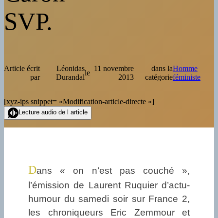
SVP.
Article écrit
Léonidas
11 novembre
dans la
Homme
le
par
Durandal
2013
catégorie
féministe
[xyz-ips snippet= »Modification-article-directe »]
Lecture audio de l article
D
ans « on n’est pas couché »,
l’émission de Laurent Ruquier d’actu-
humour du samedi soir sur France 2,
les chroniqueurs Eric Zemmour et