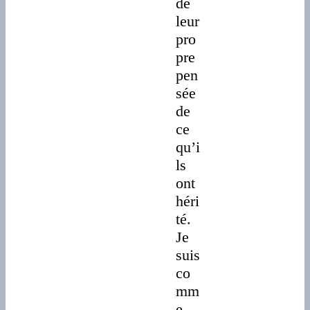
de
leur
pro
pre
pen
sée
de
ce
qu’i
ls
ont
héri
té.
Je
suis
co
mm
e