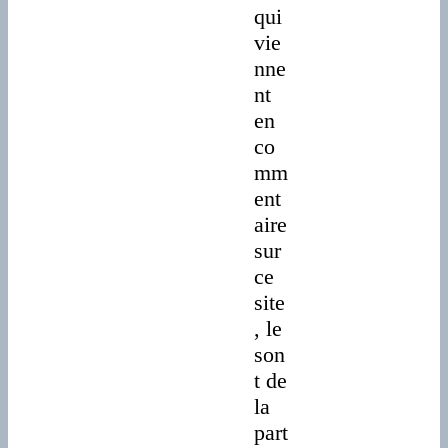
qui
vie
nne
nt
en
co
mm
ent
aire
sur
ce
site
, le
son
t de
la
part