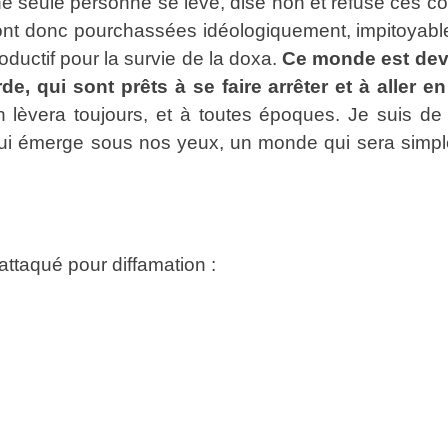
une seule personne se lève, dise non et refuse ces con
ont donc pourchassées idéologiquement, impitoyablem
oductif pour la survie de la doxa.
Ce monde est deve
de, qui sont prêts à se faire arrêter et à aller 
n lèvera toujours, et à toutes époques. Je suis d
émerge sous nos yeux, un monde qui sera simpleme
attaqué pour diffamation :