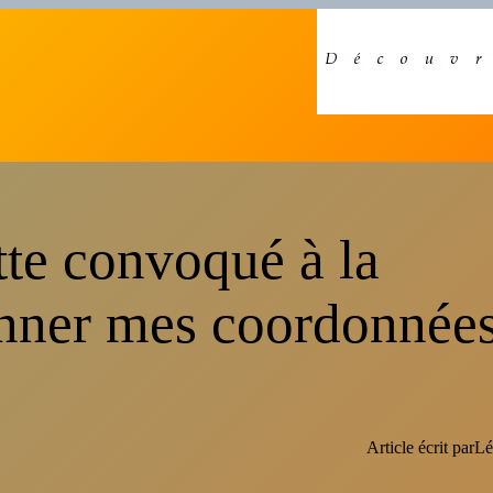
te convoqué à la
nner mes coordonnée
Article écrit par
Lé