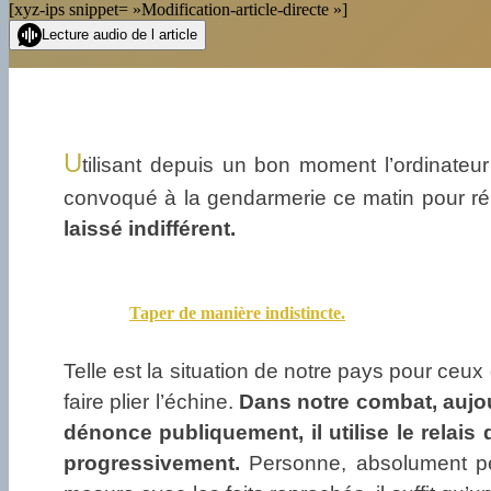
[xyz-ips snippet= »Modification-article-directe »]
Lecture audio de l article
U
tilisant depuis un bon moment l’ordinateu
convoqué à la gendarmerie ce matin pour r
laissé indifférent.
Taper de manière indistincte.
Telle est la situation de notre pays pour ceux
faire plier l’échine.
Dans notre combat, aujourd
dénonce publiquement, il utilise le relai
progressivement.
Personne, absolument pe