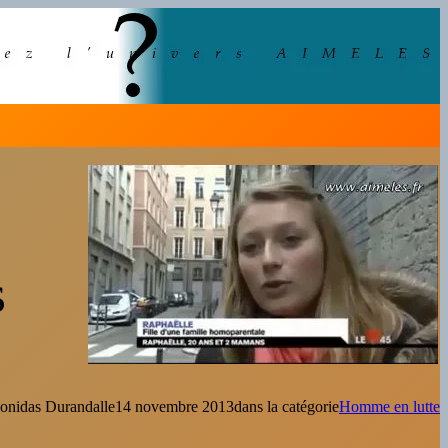
s
onidas Durandal
le
14 novembre 2013
dans la catégorie
Homme en lutte