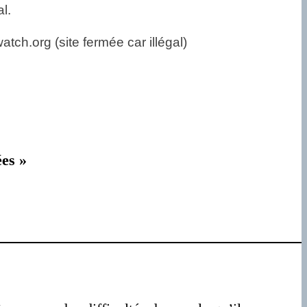
l.
tch.org (site fermée car illégal)
es »