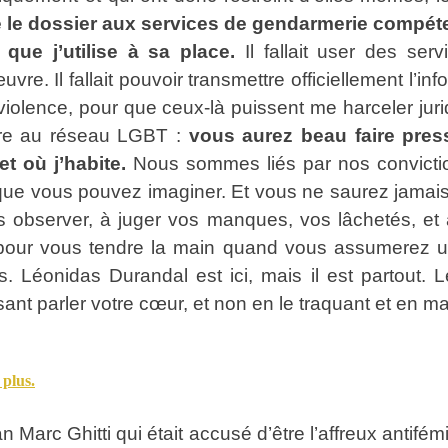
le dossier aux services de gendarmerie compétent
que j’utilise à sa place.
Il fallait user des ser
. Il fallait pouvoir transmettre officiellement l’in
violence, pour que ceux-là puissent me harceler jur
lare au réseau LGBT :
vous aurez beau faire pres
t où j’habite.
Nous sommes liés par nos conviction
 que vous pouvez imaginer. Et vous ne saurez jamai
ous observer, à juger vos manques, vos lâchetés, et
pour vous tendre la main quand vous assumerez u
s. Léonidas Durandal est ici, mais il est partout
ant parler votre cœur, et non en le traquant et en ma
 plus.
 Marc Ghitti qui était accusé d’être l’affreux antifé