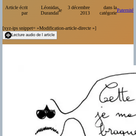
Article écrit
Léonidas
3 décembre
dans la
le
Paternité
par
Durandal
2013
catégorie
[xyz-ips snippet= »Modification-article-directe »]
Lecture audio de l article