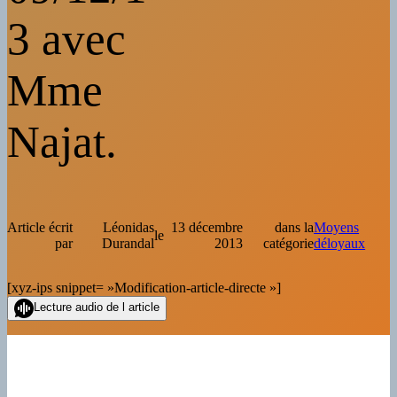
3 avec
Mme
Najat.
Article écrit
Léonidas
13 décembre
dans la
Moyens
le
par
Durandal
2013
catégorie
déloyaux
[xyz-ips snippet= »Modification-article-directe »]
Lecture audio de l article