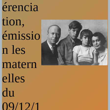
érencia
tion,
émissio
n les
matern
elles
du
09/12/1