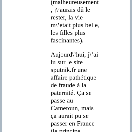
(malheureusement
, j\’aurais dû le
rester, la vie
m\’était plus belle,
les filles plus
fascinantes).
Aujourd\’hui, j\’ai
lu sur le site
sputnik.fr une
affaire pathétique
de fraude à la
paternité. Ça se
passe au
Cameroun, mais
ça aurait pu se
passer en France
(le principe