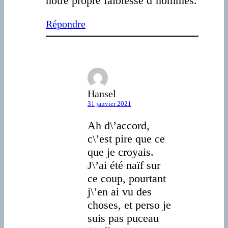
notre propre faiblesse d’hommes.
Répondre
Hansel
31 janvier 2021
Ah d\’accord,
c\’est pire que ce
que je croyais.
J\’ai été naïf sur
ce coup, pourtant
j\’en ai vu des
choses, et perso je
suis pas puceau