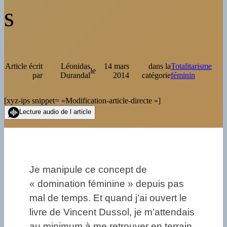
s
Article écrit
Léonidas
14 mars
dans la
Totalitarisme
le
par
Durandal
2014
catégorie
féminin
[xyz-ips snippet= »Modification-article-directe »]
Lecture audio de l article
Je manipule ce concept de
« domination féminine » depuis pas
mal de temps. Et quand j’ai ouvert le
livre de Vincent Dussol, je m’attendais
au minimum à me retrouver en terrain