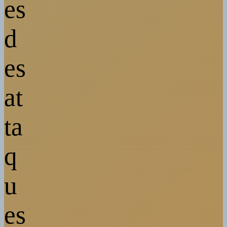
es
d
es
at
ta
q
u
es