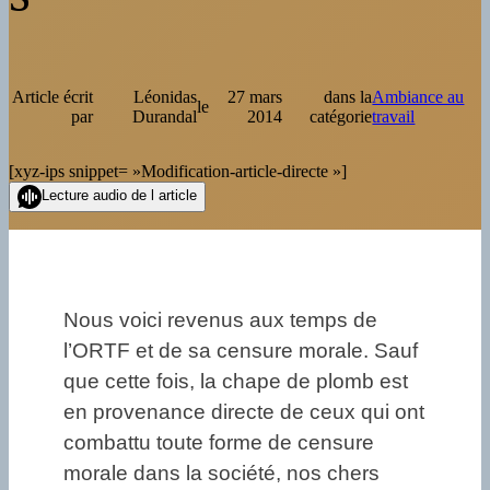
Article écrit
Léonidas
27 mars
dans la
Ambiance au
le
par
Durandal
2014
catégorie
travail
[xyz-ips snippet= »Modification-article-directe »]
Lecture audio de l article
Nous voici revenus aux temps de
l’ORTF et de sa censure morale. Sauf
que cette fois, la chape de plomb est
en provenance directe de ceux qui ont
combattu toute forme de censure
morale dans la société, nos chers