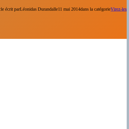
le écrit par
Léonidas Durandal
le
11 mai 2014
dans la catégorie
Virez-les