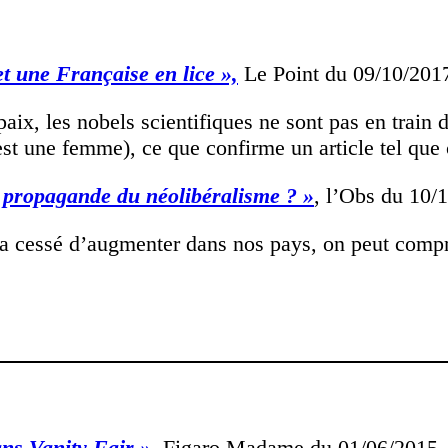
t une Française en lice »,
Le Point du 09/10/201
paix, les nobels scientifiques ne sont pas en train
st une femme), ce que confirme un article tel que c
 propagande du néolibéralisme ? »
, l’Obs du 10/
t n’a cessé d’augmenter dans nos pays, on peut com
ns Vanity Fair »
, Figaro Madame du 01/06/2015.