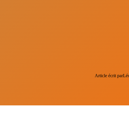
Article écrit par
Lé