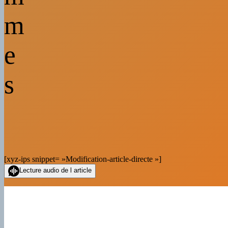
m
e
s
[xyz-ips snippet= »Modification-article-directe »]
Lecture audio de l article