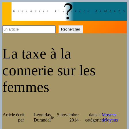
Rechercher
Rechercher
La taxe à la
connerie sur les
femmes
Article écrit
Léonidas
5 novembre
dans la
Moyens
le
par
Durandal
2014
catégorie
déloyaux