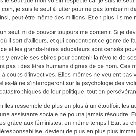
is le seul que mon voisin respecte car je suis le seul
coin, je suis le seul à lutter pour ne pas tomber ni da
 ainsi, peut-être même des millions. Et en plus, ils me
n seul, ni de pouvoir toujours me contenir. Si je devai
 il sort d’ailleurs, et qui concentrent ce genre de fa
olice et les grands-frères éducateurs sont censés pouvo
lles y envoie ses sbires pour contenir la révolte de s
ont pas : des êtres humains dignes de ce nom. Ces mé
à coups d’invectives. Elles-mêmes ne veulent pas voir
lles-là ne s’interrogeront sur la psychologie des vio
catastrophiques de leur politique, tout en persévérant
illes ressemble de plus en plus à un étouffoir, les a
une assistante sociale ne pourra jamais résoudre
milles grâce aux féministes, en même temps l’Etat se
déresponsabilise, devient de plus en plus plus imma