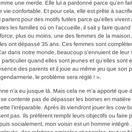
 comme une merde. Elle lui a pardonné parce qu’en fait
ie confortable. Et pour cela, elle est prête à sacrifier
ui partent pour des motifs futiles parce qu’elles vive
outes les familles où on l’accueille, il sait y faire quan
s il force, plus ou moins, une des femmes de la maison
 elles ont dépassé 35 ans. Ces femmes sont complèt
ar dans notre monde, beaucoup s’ennuient de leur vie
n particulier quand elles sont jeunes et qu’elles son
ésence des parents et il joue au même jeu que son pé
gendarmerie, le problème sera réglé ! ».
onne n’a eu jusque là. Mais cela ne m’a apporté que
 ne se contente pas de dépasser les bornes en matière
e l’irréparable. Après ils viendront jouer les cow-bo
sent pas. Ils préfèrent remplir leurs objectifs ou faire
s socialement, mon voisin est un homme intégré. Il a