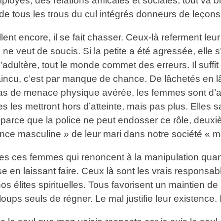
mployés, des relations amicales et sociales, tout va 
 de tous les trous du cul intégrés donneurs de leçon
lent encore, il se fait chasser. Ceux-là referment leur
x ne veut de soucis. Si la petite a été agressée, elle
adultère, tout le monde commet des erreurs. Il suffit
vaincu, c’est par manque de chance. De lâchetés en lâ
 cas de menace physique avérée, les femmes sont d’ai
les mettront hors d’atteinte, mais pas plus. Elles sav
t parce que la police ne peut endosser ce rôle, deu
lence masculine » de leur mari dans notre société « 
outes ces femmes qui renoncent à la manipulation quan
e en laissant faire. Ceux là sont les vrais responsabl
os élites spirituelles. Tous favorisent un maintien de
ps seuls de régner. Le mal justifie leur existence. I