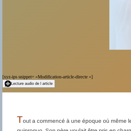
[xyz-ips snippet= »Modification-article-directe »]
Lecture audio de l article
T
out a commencé à une époque où même les 
quiproquo. Son père voulait être pris en char