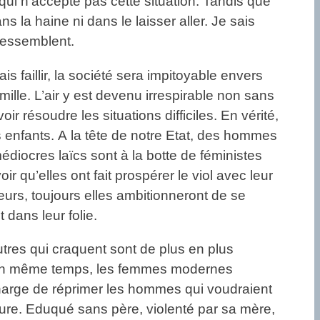
 qui n’accepte pas cette situation. Tandis que
ns la haine ni dans le laisser aller. Je sais
 ressemblent.
s faillir, la société sera impitoyable envers
mille. L’air y est devenu irrespirable non sans
ir résoudre les situations difficiles. En vérité,
es enfants. A la tête de notre Etat, des hommes
diocres laïcs sont à la botte de féministes
 qu’elles ont fait prospérer le viol avec leur
leurs, toujours elles ambitionneront de se
 dans leur folie.
utres qui craquent sont de plus en plus
. En même temps, les femmes modernes
 charge de réprimer les hommes qui voudraient
ture. Eduqué sans père, violenté par sa mère,