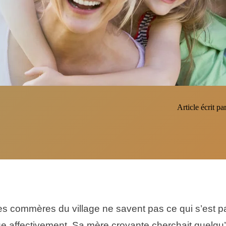
Article écrit pa
commères du village ne savent pas ce qui s’est pa
ge affectivement. Sa mère croyante cherchait quelqu’