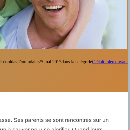
r
Léonidas Durandal
le
25 mai 2015
dans la catégorie
C’était mieux avant
ssé. Ses parents se sont rencontrés sur un
un à sauver pour se glorifier. Quand leurs