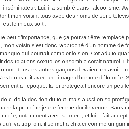
 un inséminateur. Lui, il a sombré dans l’alcoolisme.
, dont mon voisin, tous avec des noms de série télévi
 est le mieux sorti.
ue peu d’importance, que ça pouvait être remplacé pa
ison, mon voisin s’est donc rapproché d’un homme de fo
 manque qui pourrait combler le sien. Cet adulte quan
ir des relations sexuelles ensemble serait naturel. Il
 comme tous les autres garçons devaient en avoir un. 
’est construit avec une image d’homme déformée. Sa
ement à l’époque, la loi protégeait encore un peu les 
 de ci de là des rien du tout, mais aussi en se proté
tenaire la première jeune femme docile venue. Sans mo
 trompée, notamment avec sa mère, et lui a fait accepte
 qu’il va trop loin, il se met à chialer comme un gamin 