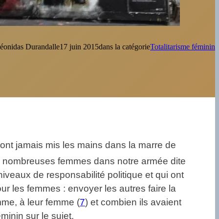
éonidas Durandal
le
17 juin 2015
dans la catégorie
Totalitarisme féminin
ont jamais mis les mains dans la marre de
de nombreuses femmes dans notre armée dite
veaux de responsabilité politique et qui ont
our les femmes : envoyer les autres faire la
emme, à leur femme (
7
) et combien ils avaient
minin sur le sujet.