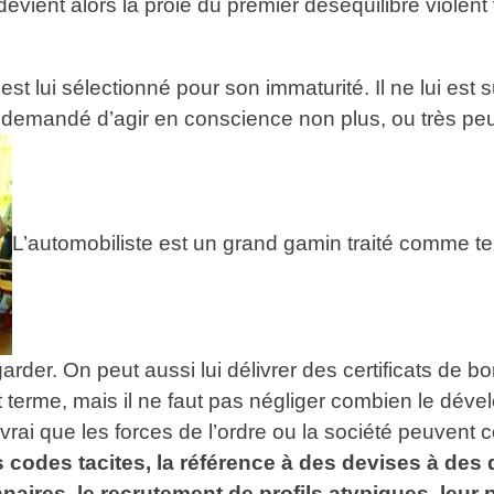
l devient alors la proie du premier déséquilibré violen
st lui sélectionné pour son immaturité. Il ne lui est 
 pas demandé d’agir en conscience non plus, ou très pe
L’automobiliste est un grand gamin traité comme tel
arder. On peut aussi lui délivrer des certificats de bo
t terme, mais il ne faut pas négliger combien le déve
t vrai que les forces de l’ordre ou la société peuvent
 codes tacites, la référence à des devises à des 
nnaires, le recrutement de profils atypiques, leur