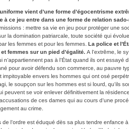
uniforme vient d’une forme d’égocentrisme extrêm
te à ce jeu entre dans une forme de relation sado-
ssions : mettre sa vie en jeu pour protéger une soc
sur la domination patriarcale, toute société qui évolue
 par les femmes et pour les femmes.
La police et l’
et femmes sur un pied d’égalité.
A l’extrême, le s
 n’appartiennent pas à l’État quand ils ont essayé d
né pour avoir défendu son commerce, au pauvre type 
est impitoyable envers les hommes qui ont osé perpétr
 agi, le soupçon sur les hommes est si lourd, qu’ils
i peuvent se voir enlever définitivement la résidenc
ccusations de ces dames qui au cours d’une procédu
agement au crime.
es de l’ordre est éduqué dès sa plus tendre enfance 