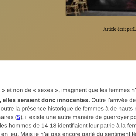
Article écrit par
L
 » et non de « sexes », imaginent que les femmes n’
, elles seraient donc innocentes.
Outre l’arrivée 
outre la présence historique de femmes à de hauts ni
aires (
5
), il existe une autre manière de guerroyer p
les hommes de 14-18 identifiaient leur patrie à la f
 en jeu. Mais je n’ai pas encore parlé du sentiment fé