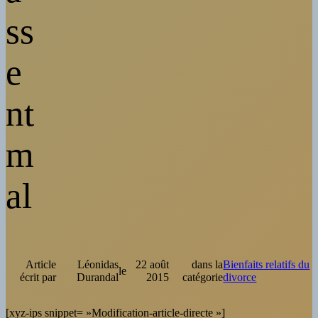
ss
e
nt
m
al
Article
Léonidas
22 août
dans la
Bienfaits relatifs du
le
écrit par
Durandal
2015
catégorie
divorce
[xyz-ips snippet= »Modification-article-directe »]