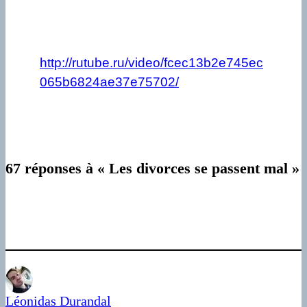
http://rutube.ru/video/fcec13b2e745ec
065b6824ae37e75702/
67 réponses à « Les divorces se passent mal »
Léonidas Durandal