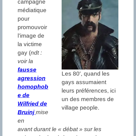
campagne
médiatique
pour
promouvoir
l’image de
la victime
gay (
ndt :
voir la
fausse
Les 80′, quand les
agression
gays assumaient
homophob
leurs préférences, ici
e de
un des membres de
Wilfried de
village people.
Bruinj
mise
en
avant
durant le « débat » sur les