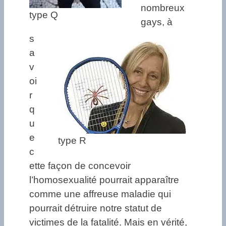
nombreux
type Q
gays, à
s
a
v
oi
r
q
u
e
type R
c
ette façon de concevoir
l’homosexualité pourrait apparaître
comme une affreuse maladie qui
pourrait détruire notre statut de
victimes de la fatalité. Mais en vérité,