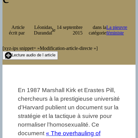
Article
Léonidas
14 septembre
dans la
La pieuvre
le
écrit par
Durandal
2015
catégorie
féministe
[xyz-ips snippet= »Modification-article-directe »]
Lecture audio de l article
En 1987 Marshall Kirk et Erastes Pill,
chercheurs à la prestigieuse université
d’Harvard publient un document sur la
stratégie et la tactique à suivre pour
normaliser l’homosexualité. Ce
document
« The overhauling of