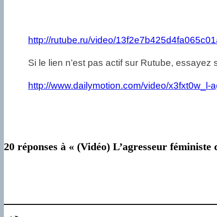
http://rutube.ru/video/13f2e7b425d4fa065c0
Si le lien n’est pas actif sur Rutube, essayez 
http://www.dailymotion.com/video/x3fxt0w_l-
20 réponses à « (Vidéo) L’agresseur féministe 