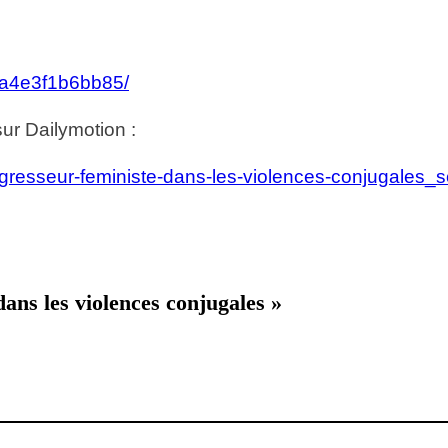
1a4e3f1b6bb85/
sur Dailymotion :
agresseur-feministe-dans-les-violences-conjugales_
dans les violences conjugales »