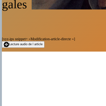
gales
[xyz-ips snippet= »Modification-article-directe »]
Lecture audio de l article