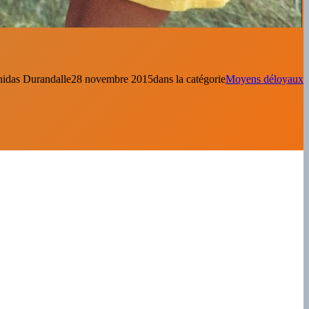
idas Durandal
le
28 novembre 2015
dans la catégorie
Moyens déloyaux