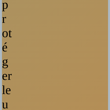
p
r
ot
é
g
er
le
u