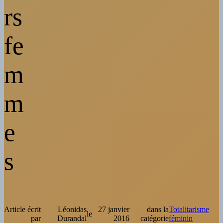
rs
fe
m
m
e
s
Article écrit
Léonidas
27 janvier
dans la
Totalitarisme
le
par
Durandal
2016
catégorie
féminin