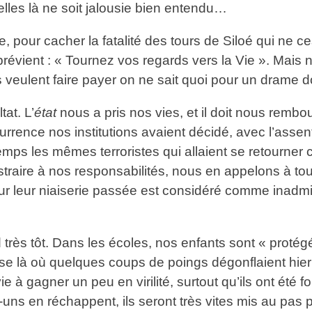
lles là ne soit jalousie bien entendu…
ge, pour cacher la fatalité des tours de Siloé qui ne 
 prévient : « Tournez vos regards vers la Vie ». Mai
s veulent faire payer on ne sait quoi pour un drame do
tat. L’
état
nous a pris nos vies, et il doit nous remb
rrence nos institutions avaient décidé, avec l’assent
mps les mêmes terroristes qui allaient se retourner c
traire à nos responsabilités, nous en appelons à to
ur leur niaiserie passée est considéré comme inadmi
nd très tôt. Dans les écoles, nos enfants sont « pro
ise là où quelques coups de poings dégonflaient hier
ie à gagner un peu en virilité, surtout qu’ils ont ét
ns en réchappent, ils seront très vites mis au pas par 