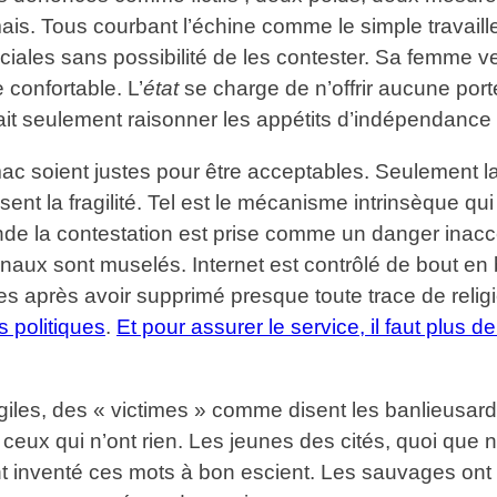
ais. Tous courbant l’échine comme le simple travaill
ciales sans possibilité de les contester. Sa femme veu
confortable. L’
état
se charge de n’offrir aucune port
ait seulement raisonner les appétits d’indépendanc
mac soient justes pour être acceptables. Seulement l
ent la fragilité. Tel est le mécanisme intrinsèque qui f
de la contestation est prise comme un danger inacce
journaux sont muselés. Internet est contrôlé de bout e
es après avoir supprimé presque toute trace de relig
s politiques
.
Et pour assurer le service, il faut plus 
giles, des « victimes » comme disent les banlieusards,
e ceux qui n’ont rien. Les jeunes des cités, quoi que
nt inventé ces mots à bon escient. Les sauvages ont