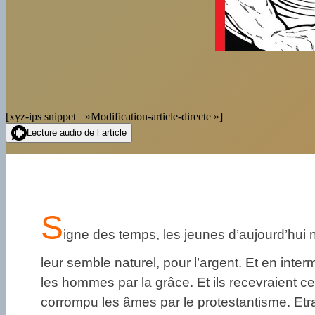
[xyz-ips snippet= »Modification-article-directe »]
Lecture audio de l article
S
igne des temps, les jeunes d’aujourd’hui ne
leur semble naturel, pour l’argent. Et en inter
les hommes par la grâce. Et ils recevraient cel
corrompu les âmes par le protestantisme. Etr