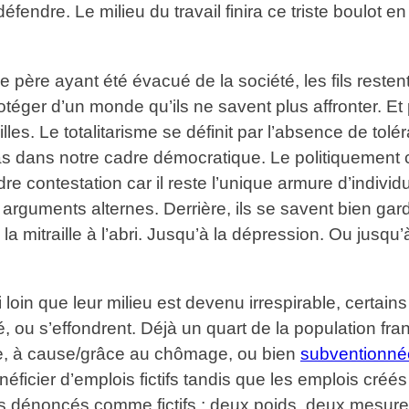
fendre. Le milieu du travail finira ce triste boulot e
. Le père ayant été évacué de la société, les fils rest
téger d’un monde qu’ils ne savent plus affronter. Et
les. Le totalitarisme se définit par l’absence de tol
s dans notre cadre démocratique. Le politiquement 
ndre contestation car il reste l’unique armure d’indivi
arguments alternes. Derrière, ils se savent bien ga
e la mitraille à l’abri. Jusqu’à la dépression. Ou jusqu’
oin que leur milieu est devenu irrespirable, certains
été, ou s’effondrent. Déjà un quart de la population f
ice, à cause/grâce au chômage, ou bien
subventionné
néficier d’emplois fictifs tandis que les emplois cré
is dénoncés comme fictifs ; deux poids, deux mesure