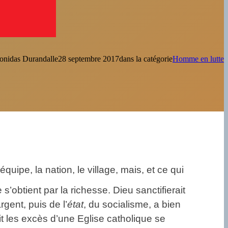
onidas Durandal
le
28 septembre 2017
dans la catégorie
Homme en lutte
quipe, la nation, le village, mais, et ce qui
s’obtient par la richesse. Dieu sanctifierait
gent, puis de l’
état
, du socialisme, a bien
 les excès d’une Eglise catholique se