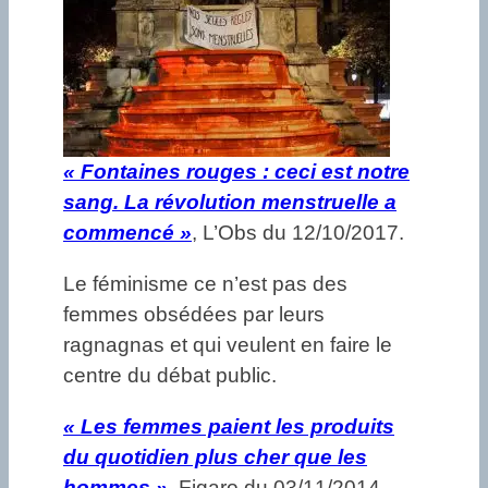
« Fontaines rouges : ceci est notre
sang. La révolution menstruelle a
commencé »
, L’Obs du 12/10/2017.
Le féminisme ce n’est pas des
femmes obsédées par leurs
ragnagnas et qui veulent en faire le
centre du débat public.
«
Les femmes paient les produits
du quotidien plus cher que les
hommes »,
Figaro du 03/11/2014.