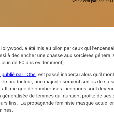
Article écrit par
Léonidas 
ollywood, a été mis au pilori par ceux qui l’encensa
éussi à déclencher une chasse aux sorcières général
ont plus de 50 ans évidemment).
 publié par l’Obs
, est passé inaperçu alors qu’il montr
e producteur, une majorité seraient sorties de sa sui
eur affirme que de nombreuses inconnues sont devenu
ion généralisée de femmes qui auraient profité de ses 
eurs fins. La propagande féministe masque actuelleme
minés.