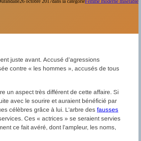
Durandal
le
26 octobre 2017
dans la catégorie
Femme moderne misérable
ient juste avant. Accusé d’agressions
isée contre « les hommes », accusés de tous
e un aspect très différent de cette affaire. Si
te avec le sourire et auraient bénéficié par
es célèbres grâce à lui. L’arbre des
fausses
services. Ces « actrices » se seraient servies
nt ce fait avéré, dont l’ampleur, les noms,