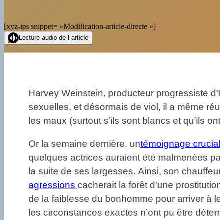
[xyz-ips snippet= »Modification-article-directe »]
Lecture audio de l article
Harvey Weinstein, producteur progressiste d’H
sexuelles, et désormais de viol, il a même r
les maux (surtout s’ils sont blancs et qu’ils 
Or la semaine dernière, un
témoignage crucial
quelques actrices auraient été malmenées par l
la suite de ses largesses. Ainsi, son chauff
agressions
cacherait la forêt d’une prostitut
de la faiblesse du bonhomme pour arriver à l
les circonstances exactes n’ont pu être déter