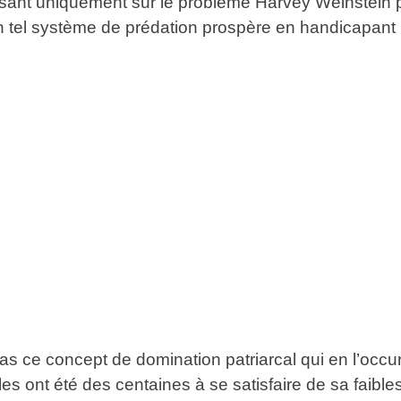
alisant uniquement sur le problème Harvey Weinstei
n tel système de prédation prospère en handicapant le
it pas ce concept de domination patriarcal qui en l’oc
es ont été des centaines à se satisfaire de sa faible