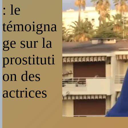
: le
témoigna
ge sur la
prostituti
on des
actrices