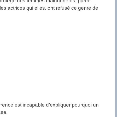
n protège des femmes malhonnêtes, parce
s actrices qui elles, ont refusé ce genre de
currence est incapable d’expliquer pourquoi un
sse.