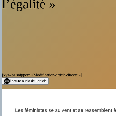
l’égalité »
[xyz-ips snippet= »Modification-article-directe »]
Lecture audio de l article
Les féministes se suivent et se ressemblent 