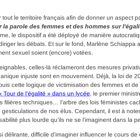
tout le territoire français afin de donner un aspect par
ir la parole des femmes et des hommes sur l’égali
rme, le dispositif a été déployé de manière autocratiqu
iriger les débats. Et sur le fond, Marlène Schiappa a 
ment sexuel soient (encore) votées.
tteignables, celles-là réclameront des mesures privativ
nique injuste sont en mouvement. Déjà, la loi de 2
is cette logique de victimisation des femmes et de 
 Tour de l’égalité » dans un lycée
, le premier minist
des filières techniques… l’arbre des lois féministes ca
gesticulations de nos élus. Cependant, il est à noter
ilité plus lourde qu’ils ne se l’imaginent dans la pe
élirante, difficile d’imaginer influencer le cours de 