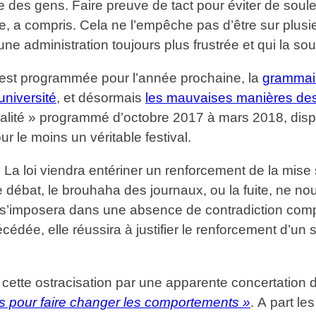
e des gens. Faire preuve de tact pour éviter de soul
 a compris. Cela ne l’empêche pas d’être sur plusieurs
e administration toujours plus frustrée et qui la sou
est programmée pour l’année prochaine, la
grammair
université
, et désormais
les mauvaises manières des
l’égalité » programmé d’octobre 2017 à mars 2018, disp
 le moins un véritable festival.
er. La loi viendra entériner un renforcement de la mi
 débat, le brouhaha des journaux, ou la fuite, ne no
e qui s’imposera dans une absence de contradiction com
écédée, elle réussira à justifier le renforcement d’u
a cette ostracisation par une apparente concertation dé
s pour faire changer les
comportements »
. A part le