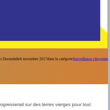
s Durandal
le
6 novembre 2017
dans la catégorie
Surveillance citoyenne
gresserait sur des terres vierges pour tout