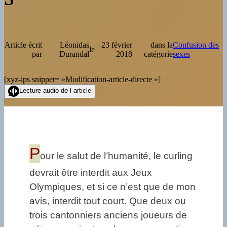
Article écrit
Léonidas
23 février
dans la
Confusion des
le
par
Durandal
2018
catégorie
sexes
[xyz-ips snippet= »Modification-article-directe »]
Lecture audio de l article
P
our le salut de l’humanité, le curling
devrait être interdit aux Jeux
Olympiques, et si ce n’est que de mon
avis, interdit tout court. Que deux ou
trois cantonniers anciens joueurs de