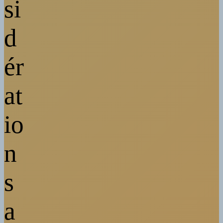
si
d
ér
at
io
n
s
a