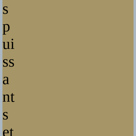
s
p
ui
ss
a
nt
s
et