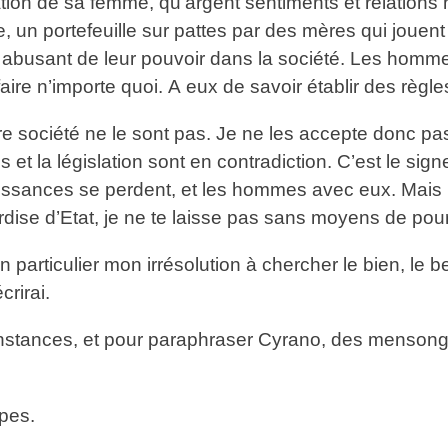
nation de sa femme, qu’argent sentiments et relations
un portefeuille sur pattes par des mères qui jouent 
 abusant de leur pouvoir dans la société. Les homm
faire n’importe quoi. A eux de savoir établir des règles
re société ne le sont pas. Je ne les accepte donc pas.
es et la législation sont en contradiction. C’est le
ssances se perdent, et les hommes avec eux. Mais ne
ardise d’Etat, je ne te laisse pas sans moyens de pour
n particulier mon irrésolution à chercher le bien, le b
crirai.
onstances, et pour paraphraser Cyrano, des mensonge
ipes.