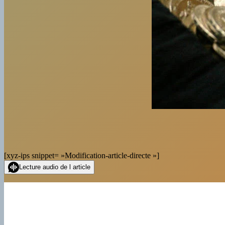
[xyz-ips snippet= »Modification-article-directe »]
Lecture audio de l article