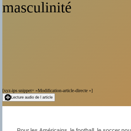
masculinité
[xyz-ips snippet= »Modification-article-directe »]
Lecture audio de l article
Pour les Américains, le football, le soccer po