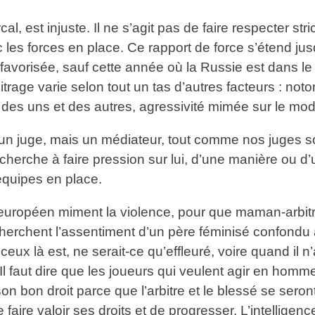
l, est injuste. Il ne s’agit pas de faire respecter st
les forces en place. Ce rapport de force s’étend jusq
favorisée, sauf cette année où la Russie est dans le
trage varie selon tout un tas d’autres facteurs : noto
n des uns et des autres, agressivité mimée sur le mo
s un juge, mais un médiateur, tout comme nos juges so
herche à faire pression sur lui, d’une manière ou d’u
 équipes en place.
ll européen miment la violence, pour que maman-arbit
 cherchent l’assentiment d’un père féminisé confondu
ux là est, ne serait-ce qu’effleuré, voire quand il n
 Il faut dire que les joueurs qui veulent agir en hom
n bon droit parce que l’arbitre et le blessé se seron
 faire valoir ses droits et de progresser. L’intellige