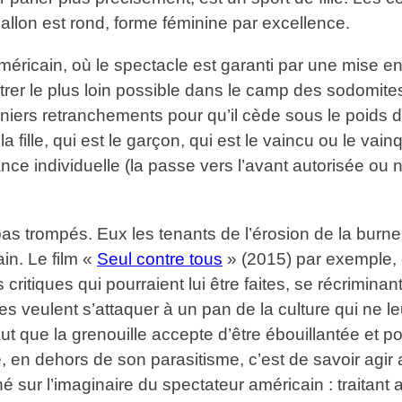
allon est rond, forme féminine par excellence.
 américain, où le spectacle est garanti par une mise e
rer le plus loin possible dans le camp des sodomites
erniers retranchements pour qu’il cède sous le poids
a fille, qui est le garçon, qui est le vaincu ou le vain
rmance individuelle (la passe vers l’avant autorisée o
pas trompés. Eux les tenants de l’érosion de la burne
n. Le film «
Seul contre tous
» (2015) par exemple, 
s critiques qui pourraient lui être faites, se récriminant
es veulent s’attaquer à un pan de la culture qui ne 
 faut que la grenouille accepte d’être ébouillantée et pou
le, en dehors de son parasitisme, c’est de savoir agi
 sur l’imaginaire du spectateur américain : traitant a