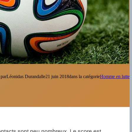
 par
Léonidas Durandal
le
21 juin 2018
dans la catégorie
Homme en lutte
 contacts sont peu nombreux. Le score est