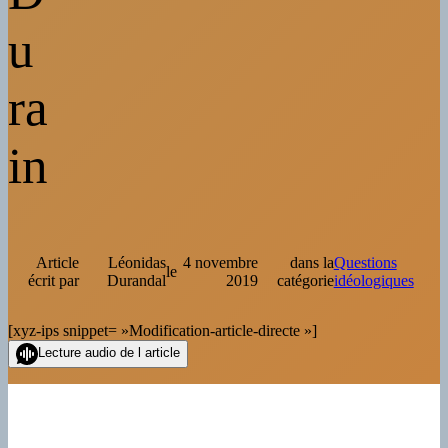
u
ra
in
Article
Léonidas
4 novembre
dans la
Questions
le
écrit par
Durandal
2019
catégorie
idéologiques
[xyz-ips snippet= »Modification-article-directe »]
Lecture audio de l article