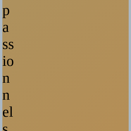
p
a
ss
io
n
n
el
s