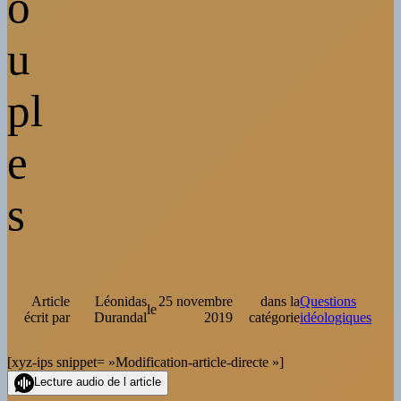
o
u
pl
e
s
Article
Léonidas
25 novembre
dans la
Questions
le
écrit par
Durandal
2019
catégorie
idéologiques
[xyz-ips snippet= »Modification-article-directe »]
Lecture audio de l article