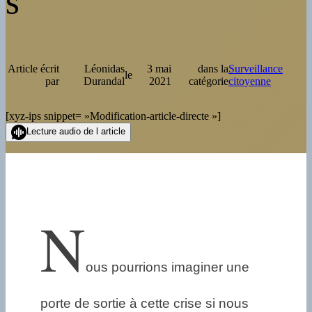
s
Article écrit
Léonidas
3 mai
dans la
Surveillance
le
par
Durandal
2021
catégorie
citoyenne
[xyz-ips snippet= »Modification-article-directe »]
Lecture audio de l article
N
ous pourrions imaginer une
porte de sortie à cette crise si nous